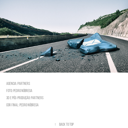
Agencia: Partners
Foto: Pedro Nóbrega
3D e Pós-produção: Partners
Cor Final: Pedro Nóbrega
↑
Back to Top