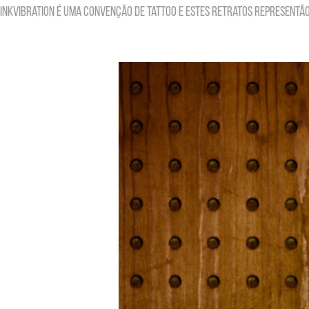
inkvibration é uma convenção de tattoo e estes retratos representão 